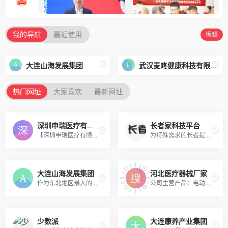
民政部：扶持培育专业化、品牌化、连锁化的养老服务市
场主体
我的导航
最近使用
编辑
资讯
2024年9月24日
各路资本争相入局 掘金万亿元规模银发经济新蓝海
资讯
2024年9月19日
大连山海发展集团
武汉麦咚健康科技有限公司
上海市公布三个团体标准：聚焦陪诊、安宁疗护、居家护
热门网址
大家喜欢
最新网址
理
资讯
2024年7月27日
“AI+养老”照亮现实：北京市首个智慧养老健康监测场景
深圳申瑞医疗有限公司
长者家科技平台
资讯
2024年7月4日
【深圳申瑞医疗有限公司】拥有10年专业设计生产制造经验的深圳助听器厂家,为您提供耳背式,耳道式申瑞助听器。产品畅销国内外，可预约来厂参观，现招全国助听器代理
为特殊需求的长者提供定制化的养老服务和模式，我们还提供床位转让，养老顾问一对一咨询，为长者的晚年生活提供完善，可靠，信赖的养老规划服务。
大连山海发展集团
河北医疗器械厂家
作为东北地区最大的养老机构——大连山海集团，通过不断探索新时代养老产业发展新模式，努力实现了企业新的发展。
公司主营产品：电动护理床,家用护理床,多功能翻身床,老人护理床,瘫痪病人多功能护理床
少数派
大连康养产业集团