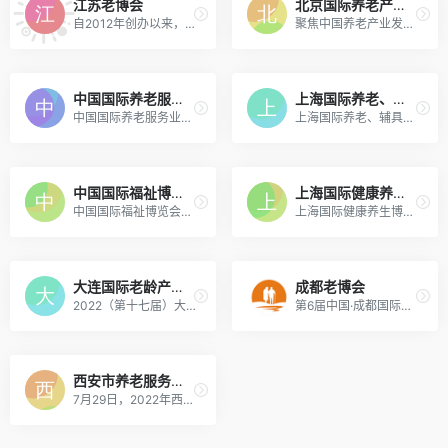
江苏老博会
北京国际养老产业博览会
自2012年创办以来，江苏老博会已成功举办十届。伴随着养老服务高质量发展，老博会始终秉承“品牌化、专业化、国际化、数字化”的办展模式，努力构建广覆盖、高质量的信息交流及交易的平台。
聚焦中国养老产业发展趋势，依托中国老龄产业市场需求，汇集国内、国外养老产业领域领先企业，旨在为中国养老机构、从业人士及广大老龄人群，带来国内外最新的产品、技术和服务，共同促进中国养老事业快速发展，探索中国老龄事业新蓝海。
中国国际养老服务业博览会
上海国际养老、辅具及康复医疗博览会-上海老博会
中国国际养老服务业博览会围绕国内外品牌、人才培养、信息技术、设施设备、文化旅游等方面开设多个展区，同时聚焦人才队伍建设、智慧创新养老、社区居家服务、康复与健康管理、法律与权利保护等主题同期举办十余个论坛。
上海国际养老、辅具及康复医疗博览会（简称AID），自2000年在上海成功举办首届以来，经过20年的耕耘，已然成为国内首屈一指的福祉产业品牌博览会，位居世界同类展会前列。
中国国际福祉博览会暨中国国际康复博览会
上海国际健康养生博览会
中国国际福祉博览会暨中国国际康复博览会（英文名称：Care &amp; Rehabilitation Expo China，简称 CR Expo或 福祉展 ）是由中国残疾人联合会主办的我国唯一一个关于残疾人、老年人福祉行业的国家级展会
上海国际健康养生博览会（chpe健康），是大健康产业领域知名的专业展会，已成功举办到第9届。作为国内提出“大健康、大循环”概念的展会，CHPE 大健康展拥有庞大的参展商及采购商资源，已成为行业颇具规模的大健康产业盛会。
大连国际老龄产业博览会
成都老博会
2022（第十七届）大连国际老龄产业博览会将于11月9—11日在大连星海会展中心举行。博览会期间主题活动丰富，老龄产业高峰论坛，产教融合促进养老服务高质量发展交流会，老年康养与慢病管理主题论坛，优秀老龄品牌评选，公益义诊等活动。
第6届中国·成都国际养老服务业博览会暨夕阳嘉年华活动，围绕“智慧社区 · 幸福养老”主题，创新性开展融合和体验式活动展会，邀请国内外知名老年康养机构、社区养老组织、四川、重庆地区民政社区各类服务机构参加，精心布局六大专题板块暨嘉年华融合式体验展区。
西安市养老服务合作交流会
7月29日，2022年西安市养老服务合作交流会在西安市临潼区成功举办。本次活动以“共建基本养老服务体系，谱写幸福西安美好愿景”为主题，由西安市民政局主办，西安高新地产承办，西安市投资合作局、西安市临潼区民政局、广州市保利锦汉展览有限公司协办。会议邀请了18家养老服务企业、养老服务机构、康养房产企业负责人约50人参会，另有200多家相关企业线上参会，围绕基本养老服务体系构建展开交流与分享。