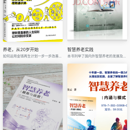
养老，从20岁开始
智慧养老实践
如何运用金钱再生计划一步一步改善财务状况，最终迎来自己想要的新生活。科学理财要趁早，从20岁就开始为你的人生做好财务规划，用脚踏实地的方式实现财务自由。
本书列举了国内外智慧养老的发展及应用，能系统全局地了解如何进行智慧养老的架构设计以及实现途径；也可以系统地了解智慧养老建设的**实践成果。