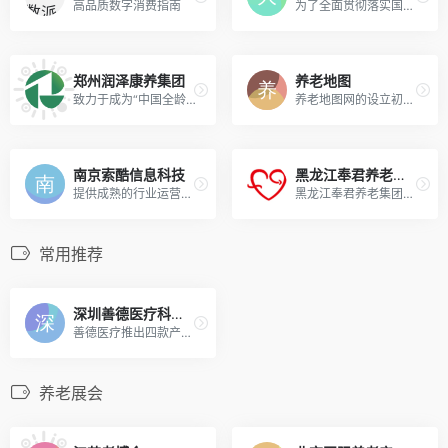
高品质数字消费指南
为了全面贯彻落实国家积极应对人口老龄化战略破解群众在养老问题上的“急难愁盼”大连市康养产业集团有限公司应运而生
郑州润泽康养集团
养老地图
致力于成为“中国全龄康养社区创领者”，构建“四维一体物理空间+11大服务体系”的康养新生活方式，聚焦发展“康养地产、文旅康养、城市康养综合体、润泽康养总部港、康养适老化改造、日间照料中心、康养优选”七大核心业务板块
养老地图网的设立初衷是为广大正为选择养老服务机构的用户提供真实可信赖的机构信息，以及提供有效的养老经验知识。
南京索酷信息科技
黑龙江奉君养老集团
提供成熟的行业运营产品和解决方案，致力于成为中国领先的养老信息化平台服务提供商和大健康产业信息化服务提供商。
黑龙江奉君养老集团是一座集医养、照料、医疗、护理、康复等多项功能于一体的现代化高端养老机构，是老人生活居住、休闲娱乐、安享晚年的理想场所。
常用推荐
深圳善德医疗科技有限公司
善德医疗推出四款产品:好安森糖尿病治疗仪、好安森高血压治疗仪、好安森鼻窦炎治疗仪、好安森脉冲磁治疗仪等。
养老展会