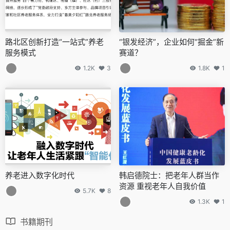
路北区创新打造“一站式”养老
“银发经济”，企业如何“掘金”新
服务模式
赛道？
1.2K
3
1.8K
1
养老进入数字化时代
韩启德院士：把老年人群当作
资源 重视老年人自我价值
5.7K
8
1.3K
1
书籍期刊