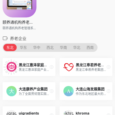
颐养通机构养老管理系统
颐养通机构养老管理系统
养老企业
东北
华东
华中
西北
华南
华北
西南
黑龙江惠泽家庭产业服务有限公司
黑龙江奉君养老集团
黑龙江惠泽家庭产业服务有限公司是国内领先的健康养老、健康照护、数据评估的服务商及供应商。国家级健康照护企业,服务对象包括医养结合、病患护理、母婴护理、机构养老、政府项目等。
黑龙江奉君养老集团是一座集医养、照料、医疗、护理、康复等多项功能于一体的现代化高端养老机构，是老人生活居住、休闲娱乐、安享晚年的理想场所。
大连康养产业集团
大连山海发展集团
为了全面贯彻落实国家积极应对人口老龄化战略破解群众在养老问题上的“急难愁盼”大连市康养产业集团有限公司应运而生
作为东北地区最大的养老机构——大连山海集团，通过不断探索新时代养老产业发展新模式，努力实现了企业新的发展。
uigradients
khroma