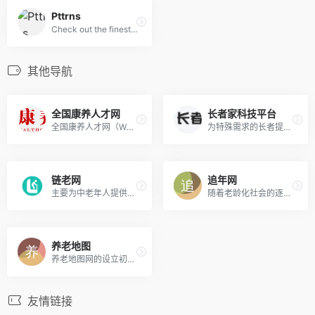
Pttrns
Check out the finest collection of design patterns, resources, mobile apps and inspiration
其他导航
全国康养人才网
长者家科技平台
全国康养人才网（WWW.NHHR.NET.CN）作为《健康中国人才培养工程》的官方网站，主要开展政策解读，技能培训，能力测评，人才交流等业务。欢迎社会各界志同道合的朋友们加入我们，共同推动康养人才培养体系的建设，为人力资源强国贡献一份力量。
为特殊需求的长者提供定制化的养老服务和模式，我们还提供床位转让，养老顾问一对一咨询，为长者的晚年生活提供完善，可靠，信赖的养老规划服务。
链老网
追年网
主要为中老年人提供养老院、养老资讯、老年大学、居家养老、健康医疗等产品与服务。
随着老龄化社会的逐步到来，老龄化正在以加速不可逆的趋势进行着，妥善解决好老有所养、老有所乐、老有所依是全社会共同努力的方向。追年网抓住“互联网+养老”的历史机遇，积极探索，致力于为中国老龄化社会贡献绵薄之力，为中国广大中老年人安享晚年提供服务支持。
养老地图
养老地图网的设立初衷是为广大正为选择养老服务机构的用户提供真实可信赖的机构信息，以及提供有效的养老经验知识。
友情链接