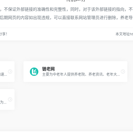
不保证外部链接的准确性和完整性，同时，对于该外部链接的指向，不由养老导
后期网页的内容如出现违规，可以直接联系网站管理员进行删除，养老导
分享！
本文地址http
链老网
随着老龄化社会的逐步到来，老龄化正在以加速不可逆的趋势进行着，妥善解决好老有所养、老有所乐、老有所依是全社会共同努力的方向。追年网抓住“互联网+养老”的历史机遇，积极探索，致力于为中国老龄化社会贡献绵薄之力，为中国广大中老年人安享晚年提供服务支持。
主要为中老年人提供养老院、养老资讯、老年大学、居家养老、健康医疗等产品与服务。
全国康养人才网（WWW.NHHR.NET.CN）作为《健康中国人才培养工程》的官方网站，主要开展政策解读，技能培训，能力测评，人才交流等业务。欢迎社会各界志同道合的朋友们加入我们，共同推动康养人才培养体系的建设，为人力资源强国贡献一份力量。