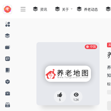
资讯
关于
养老动态
中国
养
知
标
5
1.2K