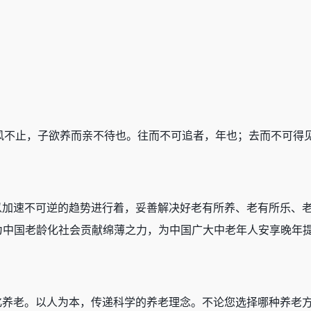
树欲静而风不止，子欲养而亲不待也。往而不可追者，年也；去而不可得
以加速不可逆的趋势进行着，妥善解决好老有所养、老有所乐、老
为中国老龄化社会贡献绵薄之力，为中国广大中老年人安享晚年
化养老。以人为本，传递科学的养老理念。不论您选择哪种养老方