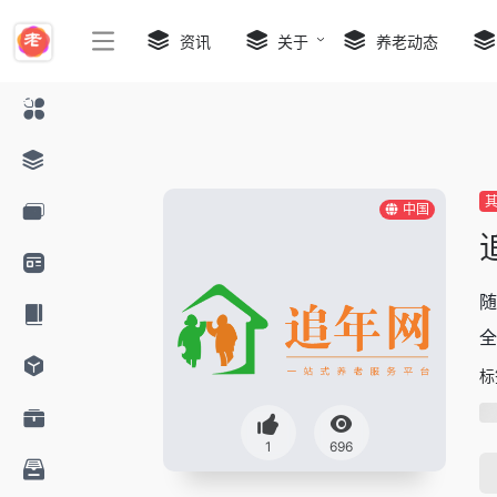
资讯
关于
养老动态
中国
随
全
标
1
696