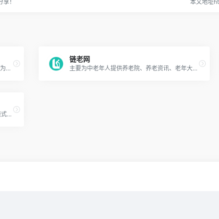
分享！
本文地址http
链老网
全国康养人才网（WWW.NHHR.NET.CN）作为《健康中国人才培养工程》的官方网站，主要开展政策解读，技能培训，能力测评，人才交流等业务。欢迎社会各界志同道合的朋友们加入我们，共同推动康养人才培养体系的建设，为人力资源强国贡献一份力量。
主要为中老年人提供养老院、养老资讯、老年大学、居家养老、健康医疗等产品与服务。
为特殊需求的长者提供定制化的养老服务和模式，我们还提供床位转让，养老顾问一对一咨询，为长者的晚年生活提供完善，可靠，信赖的养老规划服务。