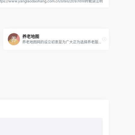
s://www.yanglaodaohang.com.cn/sites/209.html转载请注明
养老地图
养老地图网的设立初衷是为广大正为选择养老服务机构的用户提供真实可信赖的机构信息，以及提供有效的养老经验知识。