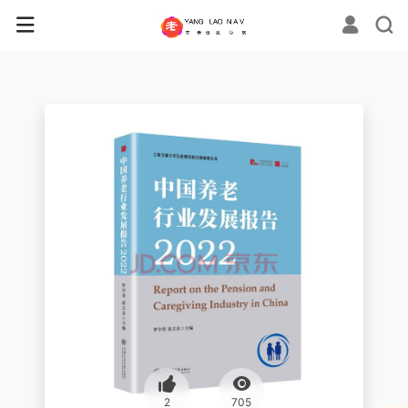
2
705