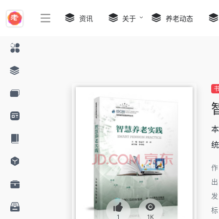
资讯
关于
养老动态
本
统
1
1K