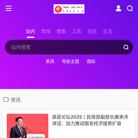
站内
常用
搜索
工具
社区
生活
黑洞
导航主题
图标
资讯
高层论坛2025丨民政部副部长唐承沛
讲话：加力推动银发经济提质扩容