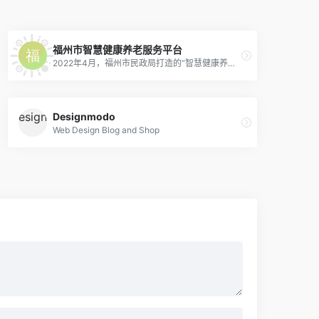
福州市智慧健康养老服务平台
2022年4月，福州市民政局打造的“智慧健康养老服务平台”（简称“e福养”）投用。市民在“e福州”APP上登录该平台，足不出户、动动手指，就能在线预约养老服务、预订养老床位、申请养老补贴。
Designmodo
Web Design Blog and Shop