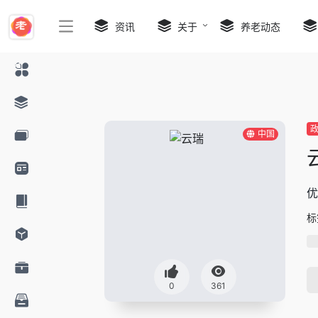
资讯
关于
养老动态
中国
优
标
0
361