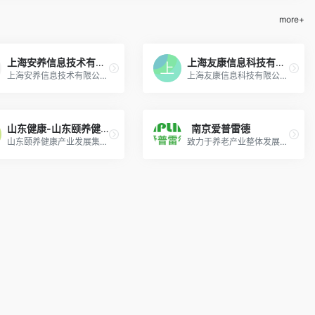
more+
上海安养信息技术有限公司
上海友康信息科技有限公司
上海安养信息技术有限公司 (以下简称安养养老)，是一家致力于养老信息、机构推广、长者服务、平台运营的综合型信息服务公司
上海友康信息科技有限公司(简称“友康科技”)成立于2010年，是一家有近10年实际运营服务经验的养老服务提供商，也是一家拥有自主知识产权的智慧养老SaaS平台软件开发商和系统集成商。
山东健康-山东颐养健康产业发展集团有限公司
南京爱普雷德
山东颐养健康产业发展集团有限公司(简称山东健康)，成立于2020年8月25日，是省委、省政府为大力发展“十强”产业、加快推动高质量发展、更好服务全民医养健康事业而组建的省属一级企业。
致力于养老产业整体发展，以强大的技术团队、完善的运营体系、贴心的售后服务等为养老产业提供新型解决方案。