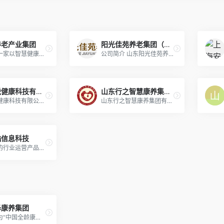
养老产业集团
阳光佳苑养老集团（青岛）
福康通是一家以智慧健康养老为核心的国家级示范企业，秉承“孝行天下 创新发展”的服务宗旨，通过互联网平台、物联网技术、直营化团队，构建“互联网 + 养老”的智慧养老产业
公司简介 山东阳光佳苑养老集...
山东欣悦健康科技有限公司
山东行之智慧康养集团有限公司
山东欣悦健康科技有限公司成立于2017年4月，位于山东省滨州高新区。
山东行之智慧康养集团有限公司成立于2019年，是一家集老年人养护失智失能照护、医疗康养、社区日间照料服务与文化传媒于一体的集团公司。
酷信息科技
提供成熟的行业运营产品和解决方案，致力于成为中国领先的养老信息化平台服务提供商和大健康产业信息化服务提供商。
泽康养集团
致力于成为“中国全龄康养社区创领者”，构建“四维一体物理空间+11大服务体系”的康养新生活方式，聚焦发展“康养地产、文旅康养、城市康养综合体、润泽康养总部港、康养适老化改造、日间照料中心、康养优选”七大核心业务板块