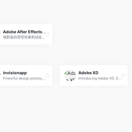
Adobe After Effects CC
电影般的视觉效果和动态图形。
invisionapp
Adobe XD
Powerful design prototyping tools
Introducing Adobe XD. Design. Prototype. Experience.