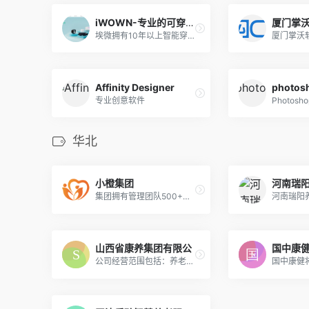
iWOWN-专业的可穿戴设备创新者和生产商
埃微拥有10年以上智能穿戴行业创新研发设计经验，面向全龄段多个生活场景，提供软件、硬件、云、制造、售后等一站式解决方案，具备成熟的整机交付能力。
Affinity Designer
photos
专业创意软件
Photos
华北
小橙集团
河南瑞
集团拥有管理团队500+，服务团队20000+，线下服务站点100+，累计服务500万+。集团拥有国家专利近30项、软件著作权近80项，并先后获得国家高新技术企业、天津市瞪羚企业、天津市专精特新中小企业等多项荣誉。
山西省康养集团有限公
国中康
公司经营范围包括：养老机构运营；老年人养护服务；医疗服务；康复保健服务、居家养老服务、社区日间照料服务；信息系统集成服务；以自有资金对医疗、养老项目、养老用品设备、文化、旅游及影视娱乐项目