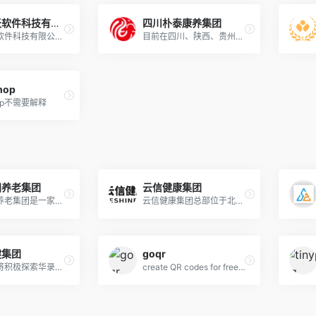
厦门掌沃软件科技有限公司-脉购 CRM
四川朴泰康养集团
厦门掌沃软件科技有限公司长期从事健康信息领域的研发工作，致力于通过信息化技术为医疗/体检/诊所/健康管理机构提供数字化营销分销系统及健康管理系统/患者关系管理系统/慢病管理系统等一体化解决方案，以助其延伸服务内涵、改善服务质量、提升管理效率，推动我国健康产业的发展，提高国民健康水平和疾病防控能力。
目前在四川、陕西、贵州、湖南、山西、江苏等地均有分子公司，已在全国建立起了集康复医院、旅居养老基地、社区综合为老服务中心、“朴泰·旅居联盟”为一体的综合性服务平台
hop
hop不需要解释
阳养老集团
云信健康集团
河南瑞阳养老集团是一家集养...
云信健康集团总部位于北京，...
健集团
goqr
国中康健将积极探索华录养老运营发展模式，立足于企业核心竞争力价值提升，通过内生式发展、外延式扩张进行业务布局，加快拓展康养产业链，为通用技术集团和中国华录集团搭建沟通桥梁，共同打造国内一流健康养老平台。
create QR codes for free (Logo, T-Shirt, vCard, EPS)