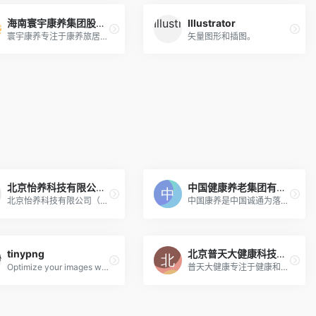
海南寰宇康养集团股份有限公司
Illustrator
寰宇康养专注于康养旅居产业的运营和创新服务，现已形成国际康养城、城市健康荟、社区健康荟和旅居基地一体化支撑体系。通过持续不断的产品和服务创新，助推康养旅居行业高品质发展。
矢量图形和插图。
北京怡养科技有限公司-北科养老
中国健康养老集团有限公司
北京怡养科技有限公司（简称：北科养老）成立于2016年10月，是由北京市科学技术研究院孵化的一家科技服务企业，国家高新技术企业，是智慧健康养老解决方案提供商和运营商。
中国康养是中国诚通为落实党中央、国务院关于供给侧结构性改革任务，积极培育健康养老现代服务业而组建的专项平台
tinypng
北京普天大健康科技发展有限公司
Optimize your images with a perfect balance in quality and file size.
普天大健康专注于健康和养老服务运营，依托现有技术优势和平台优势，坚持自主创新，持续拓展行业空间，着力提升自身可持续发展能力，作为健康养老产业运营商持续推动养老生态链运转。