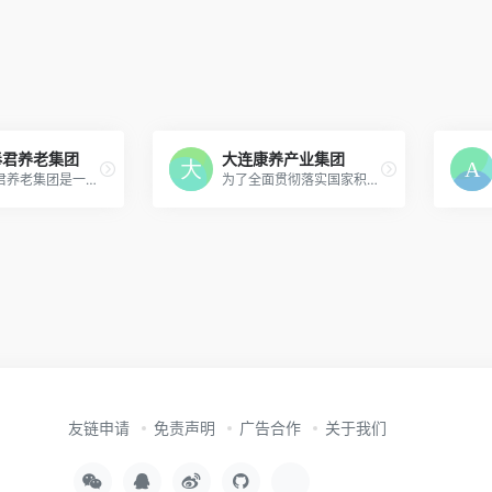
奉君养老集团
大连康养产业集团
黑龙江奉君养老集团是一座集医养、照料、医疗、护理、康复等多项功能于一体的现代化高端养老机构，是老人生活居住、休闲娱乐、安享晚年的理想场所。
为了全面贯彻落实国家积极应对人口老龄化战略破解群众在养老问题上的“急难愁盼”大连市康养产业集团有限公司应运而生
友链申请
免责声明
广告合作
关于我们