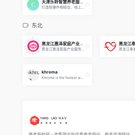
天津乐聆智慧养老服务有限公司
打造软硬件相结合、线上线下相连接，实体服务为核心的智慧康养模式，本着“让世界没有难做的养老服务”的宗旨，始终致力于为政府、机构、企业、个人提供智慧健康养老综合服务解决方案。
东北
黑龙江惠泽家庭产业服务有限公司
黑龙江
黑龙江惠泽家庭产业服务有限公司是国内领先的健康养老、健康照护、数据评估的服务商及供应商。国家级健康照护企业,服务对象包括医养结合、病患护理、母婴护理、机构养老、政府项目等。
khroma
Khroma is the fastest way to discover, search, and save color combos you'll want to use.
养老导航网 - 收集国内外优秀养老网站、养老资源网站