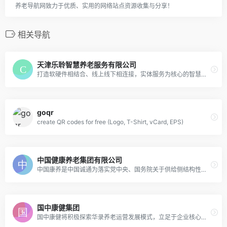
养老导航网致力于优质、实用的网络站点资源收集与分享！
相关导航
天津乐聆智慧养老服务有限公司
打造软硬件相结合、线上线下相连接，实体服务为核心的智慧康养模式，本着“让世界没有难做的养老服务”的宗旨，始终致力于为政府、机构、企业、个人提供智慧健康养老综合服务解决方案。
goqr
create QR codes for free (Logo, T-Shirt, vCard, EPS)
中国健康养老集团有限公司
中国康养是中国诚通为落实党中央、国务院关于供给侧结构性改革任务，积极培育健康养老现代服务业而组建的专项平台
国中康健集团
国中康健将积极探索华录养老运营发展模式，立足于企业核心竞争力价值提升，通过内生式发展、外延式扩张进行业务布局，加快拓展康养产业链，为通用技术集团和中国华录集团搭建沟通桥梁，共同打造国内一流健康养老平台。