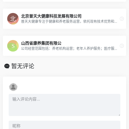
北京普天大健康科技发展有限公司
普天大健康专注于健康和养老服务运营，依托现有技术优势和平台优势，坚持自主创新，持续拓展行业空间，着力提升自身可持续发展能力，作为健康养老产业运营商持续推动养老生态链运转。
山西省康养集团有限公
公司经营范围包括：养老机构运营；老年人养护服务；医疗服务；康复保健服务、居家养老服务、社区日间照料服务；信息系统集成服务；以自有资金对医疗、养老项目、养老用品设备、文化、旅游及影视娱乐项目
暂无评论