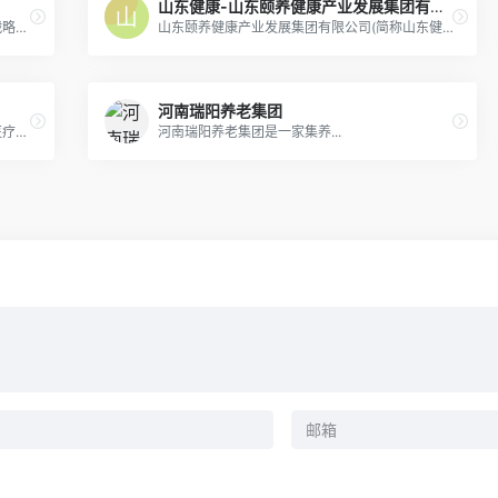
山东健康-山东颐养健康产业发展集团有限公司
为了全面贯彻落实国家积极应对人口老龄化战略破解群众在养老问题上的“急难愁盼”大连市康养产业集团有限公司应运而生
山东颐养健康产业发展集团有限公司(简称山东健康)，成立于2020年8月25日，是省委、省政府为大力发展“十强”产业、加快推动高质量发展、更好服务全民医养健康事业而组建的省属一级企业。
河南瑞阳养老集团
黑龙江奉君养老集团是一座集医养、照料、医疗、护理、康复等多项功能于一体的现代化高端养老机构，是老人生活居住、休闲娱乐、安享晚年的理想场所。
河南瑞阳养老集团是一家集养...