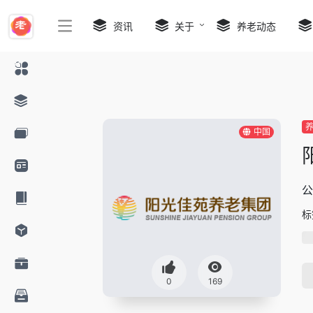
资讯
关于
养老动态
中国
公
标
0
169