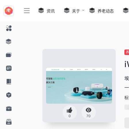
资讯
关于
养老动态
埃
一
标
0
70