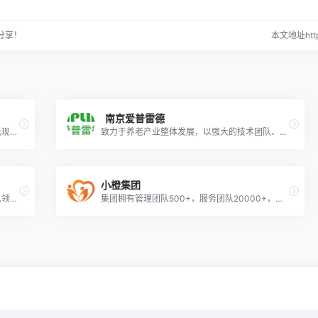
分享！
本文地址https
南京爱普雷德
普天大健康专注于健康和养老服务运营，依托现有技术优势和平台优势，坚持自主创新，持续拓展行业空间，着力提升自身可持续发展能力，作为健康养老产业运营商持续推动养老生态链运转。
致力于养老产业整体发展，以强大的技术团队、完善的运营体系、贴心的售后服务等为养老产业提供新型解决方案。
M
小橙集团
厦门掌沃软件科技有限公司长期从事健康信息领域的研发工作，致力于通过信息化技术为医疗/体检/诊所/健康管理机构提供数字化营销分销系统及健康管理系统/患者关系管理系统/慢病管理系统等一体化解决方案，以助其延伸服务内涵、改善服务质量、提升管理效率，推动我国健康产业的发展，提高国民健康水平和疾病防控能力。
集团拥有管理团队500+，服务团队20000+，线下服务站点100+，累计服务500万+。集团拥有国家专利近30项、软件著作权近80项，并先后获得国家高新技术企业、天津市瞪羚企业、天津市专精特新中小企业等多项荣誉。