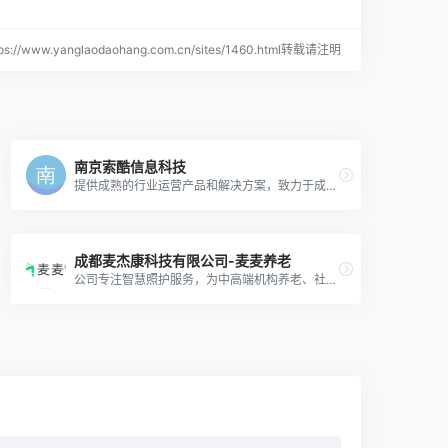
://www.yanglaodaohang.com.cn/sites/1460.html转载请注明
南京索酷信息科技
提供成熟的行业运营产品和解决方案，致力于成为中国领先的养老信息化平台服务提供商和大健康产业信息化服务提供商。
成都麦杰康科技有限公司-麦麦养老
公司专注智慧照护服务，为中高端机构养老、社区及居家养老提供全面的软硬件智慧照护解决方案，降低养老服务照护风险、提高照护效率、助力品牌建设。