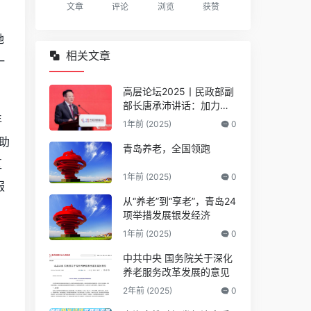
文章
评论
浏览
获赞
她
相关文章
一
高层论坛2025丨民政部副
部长唐承沛讲话：加力推
年
动银发经济提质扩容
1年前 (2025)
0
助
青岛养老，全国领跑
区
1年前 (2025)
0
服
从“养老”到“享老”，青岛24
项举措发展银发经济
1年前 (2025)
0
中共中央 国务院关于深化
养老服务改革发展的意见
2年前 (2025)
0