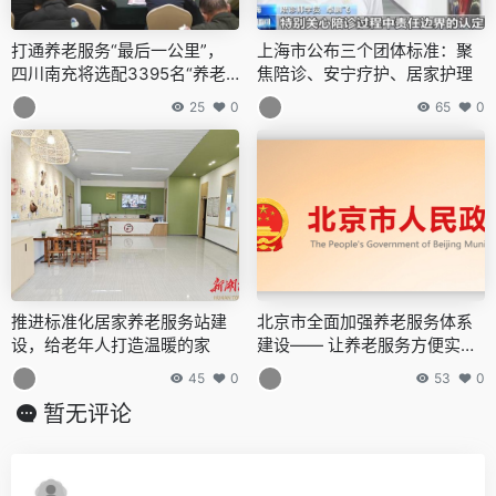
打通养老服务“最后一公里”，
上海市公布三个团体标准：聚
四川南充将选配3395名“养老
焦陪诊、安宁疗护、居家护理
顾问”
25
0
65
0
推进标准化居家养老服务站建
北京市全面加强养老服务体系
设，给老年人打造温暖的家
建设—— 让养老服务方便实惠
有品质
45
0
53
0
暂无评论