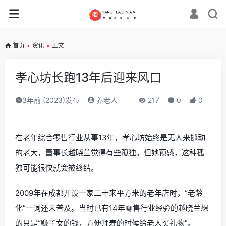
首页
•
资讯
•
正文
孝心坊长跑13年后迎来风口
3年前 (2023)发布
养老人
217
0
0
在老年综合零售行业从事13年，孝心坊始终是无人来撼动
的老大，董事长越晓兰觉得有些孤独。但她预感，这种孤
独可能很快就会被终结。
2009年在成都开设一家二十来平方米的老年店时，“老龄
化”一词还未普及。当时已有14年零售行业经验的越晓兰想
的只是“赚子女的钱，方便拜寿的时候给老人买礼物”。