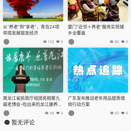
从“养老”到“享老”，青岛24项
厦门“近邻＋养老”服务实现城
举措发展银发经济
乡全覆盖
132
0
60
0
黑龙江省民政厅组团亮相第九
广东发布推动老年用品提质增
届老博会-吃出来的龙江康养舌
效行动方案
尖上的养老幸福
46
0
62
0
暂无评论