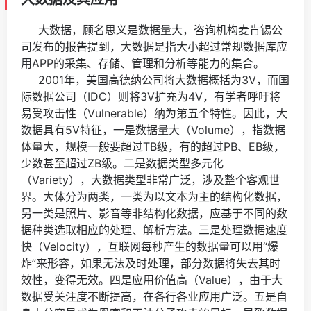
大数据，顾名思义是数据量大，咨询机构麦肯锡公
司发布的报告提到，大数据是指大小超过常规数据库应
用APP的采集、存储、管理和分析等能力的集合。
2001年，美国高德纳公司将大数据概括为3V，而国
际数据公司（IDC）则将3V扩充为4V，有学者呼吁将
易受攻击性（Vulnerable）纳为第五个特性。因此，大
数据具有5V特征，一是数据量大（Volume），指数据
体量大，规模一般要超过TB级，有的超过PB、EB级，
少数甚至超过ZB级。二是数据类型多元化
（Variety），大数据类型非常广泛，涉及整个客观世
界。大体分为两类，一类为以文本为主的结构化数据，
另一类是照片、影音等非结构化数据，应基于不同的数
据种类选取相应的处理、解析方法。三是处理数据速度
快（Velocity），互联网每秒产生的数据量可以用“爆
炸”来形容，如果无法及时处理，部分数据将失去其时
效性，变得无效。四是应用价值高（Value），由于大
数据受关注度不断提高，在各行各业应用广泛。五是自