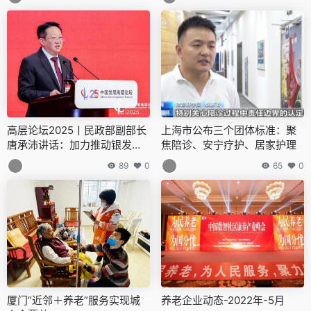
高层论坛2025丨民政部副部长
上海市公布三个团体标准：聚
唐承沛讲话：加力推动银发经
焦陪诊、安宁疗护、居家护理
济提质扩容
89
0
65
0
厦门“近邻＋养老”服务实现城
养老企业动态-2022年-5月