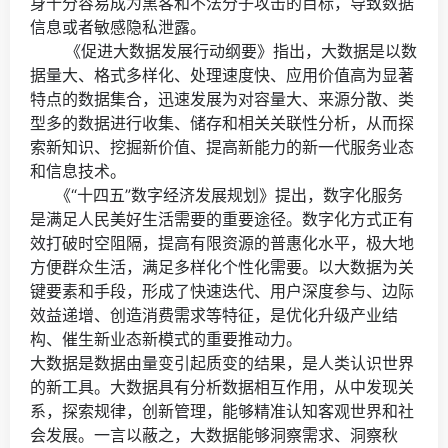
身十分容易成为黑客和不法分子攻击的目标，导致数据
信息或者敏感隐私泄露。
《促进大数据发展行动纲要》指出，大数据是以数
据量大、格式多样化、处理速度快、应用价值高为显著
特点的数据集合，迅速发展为对容量大、来源分散、类
型多的数据进行收集、储存和相关关联性分析，从而探
索新知识、挖掘新价值、提高新能力的新一代服务业态
和信息技术。
《“十四五”数字经济发展规划》提出，数字化服务
是满足人民美好生活需要的重要途径。数字化方式正有
效打破时空阻隔，提高有限资源的普惠化水平，极大地
方便群众生活，满足多样化个性化需要。以大数据为关
键要素和手段，形成了快速迭代、用户深度参与、边际
效益递增、创造消费需求等特征，是优化升级产业结
构、催生新业态新模式的重要推动力。
大数据是数据由量变引起质变的结果，是人类认识世界
的新工具。大数据具有分析数据相互作用，从中发现关
系，探索规律，创新管理，能够精准认知客观世界和社
会发展。一言以蔽之，大数据能够洞察需求、洞察秋