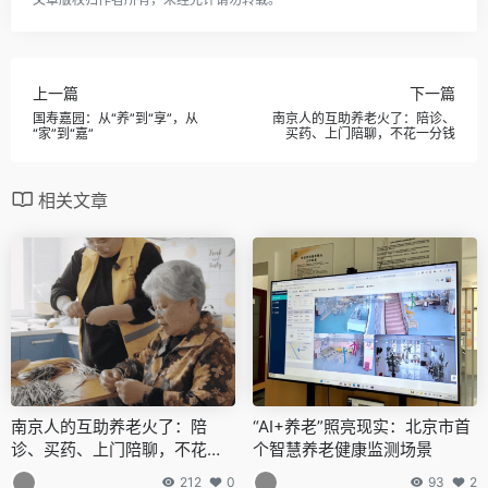
上一篇
下一篇
国寿嘉园：从“养”到“享”，从
南京人的互助养老火了：陪诊、
“家”到“嘉”
买药、上门陪聊，不花一分钱
相关文章
南京人的互助养老火了：陪
“AI+养老”照亮现实：北京市首
诊、买药、上门陪聊，不花一
个智慧养老健康监测场景
分钱
212
0
93
2