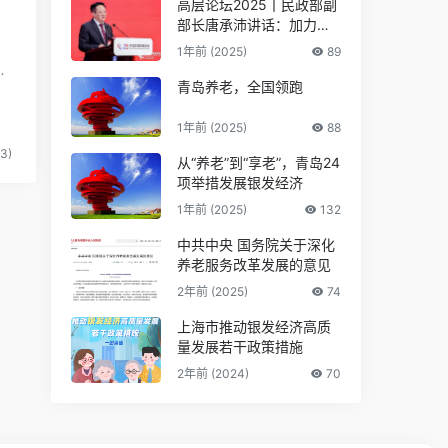
高层论坛2025丨民政部副
部长唐承沛讲话：加力推
动银发经济提质扩容
京
1年前 (2025)
89
运
青岛养老，全国领跑
1年前 (2025)
88
3)
从“养老”到“享老”，青岛24
项举措发展银发经济
1年前 (2025)
132
中共中央 国务院关于深化
养老服务改革发展的意见
2年前 (2025)
74
上海市推动银发经济高质
量发展若干政策措施
2年前 (2024)
70