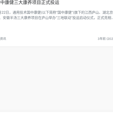
国中康健三大康养项目正式投运
月22日，通用技术国中康健(以下简称“国中康健”)旗下的江西庐山、湖北
、安徽半汤三大康养项目在庐山举办“三地联动”投运启动仪式，正式亮相
，以普惠型...
资讯
3年前 (202