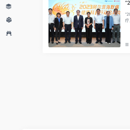
“
“2
疗
持