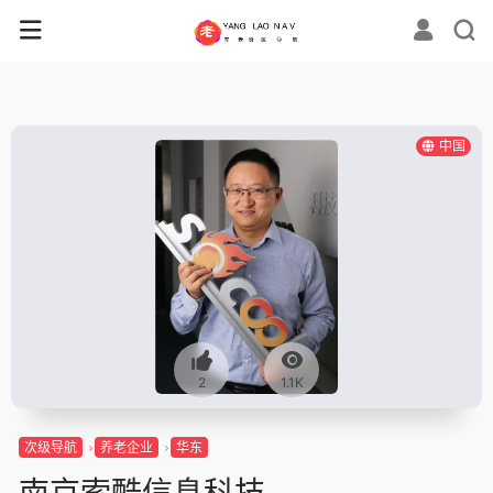
中国
2
1.1K
次级导航
养老企业
华东
南京索酷信息科技