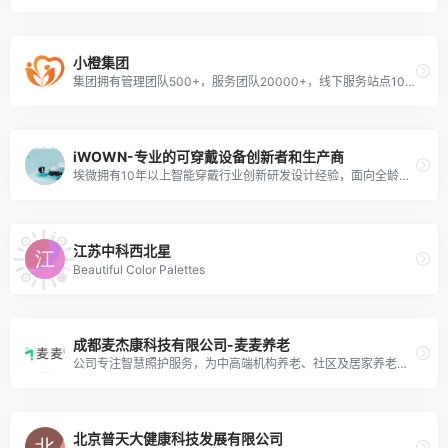
小橙集团
集团拥有管理团队500+，服务团队20000+，线下服务站点100+，累计服务500万+。集团拥有国家专利近30项、软件著作权近80项，并先后获得国家高新技术企业、天津市瞪羚企业、天津市专精特新中小企业等多项荣誉。
iWOWN-专业的可穿戴设备创新者和生产商
埃微拥有10年以上智能穿戴行业创新研发设计经验，面向全龄段多个生活场景，提供软件、硬件、云、制造、售后等一站式解决方案，具备成熟的整机交付能力。
江苏中科西北星
Beautiful Color Palettes
成都麦杰康科技有限公司-麦麦养老
公司专注智慧照护服务，为中高端机构养老、社区及居家养老提供全面的软硬件智慧照护解决方案，降低养老服务照护风险、提高照护效率、助力品牌建设。
北京普天大健康科技发展有限公司