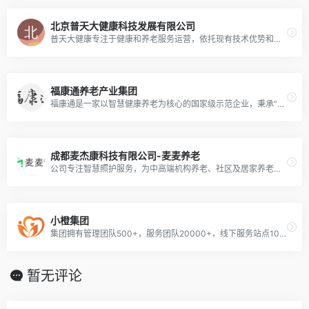
北京普天大健康科技发展有限公司
普天大健康专注于健康和养老服务运营，依托现有技术优势和平台优势，坚持自主创新，持续拓展行业空间，着力提升自身可持续发展能力，作为健康养老产业运营商持续推动养老生态链运转。
福康通养老产业集团
福康通是一家以智慧健康养老为核心的国家级示范企业，秉承“孝行天下 创新发展”的服务宗旨，通过互联网平台、物联网技术、直营化团队，构建“互联网 + 养老”的智慧养老产业
成都麦杰康科技有限公司-麦麦养老
公司专注智慧照护服务，为中高端机构养老、社区及居家养老提供全面的软硬件智慧照护解决方案，降低养老服务照护风险、提高照护效率、助力品牌建设。
小橙集团
集团拥有管理团队500+，服务团队20000+，线下服务站点100+，累计服务500万+。集团拥有国家专利近30项、软件著作权近80项，并先后获得国家高新技术企业、天津市瞪羚企业、天津市专精特新中小企业等多项荣誉。
暂无评论