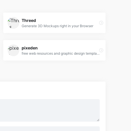
Threed
Generate 3D Mockups right in your Browser
pixeden
free web resources and graphic design templates.