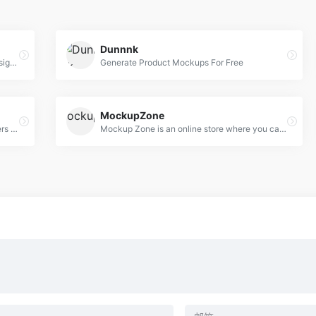
Dunnnk
High Quality PSD Mockups for Graphic Designers.
Generate Product Mockups For Free
MockupZone
Exclusive mindblowing freebies for designers and developers
Mockup Zone is an online store where you can find free and premium PSD mockup files to show your designs in a professional way.