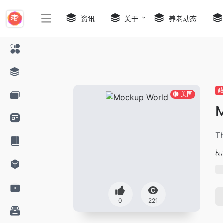
资讯
关于
养老动态
美国
T
标
0
221